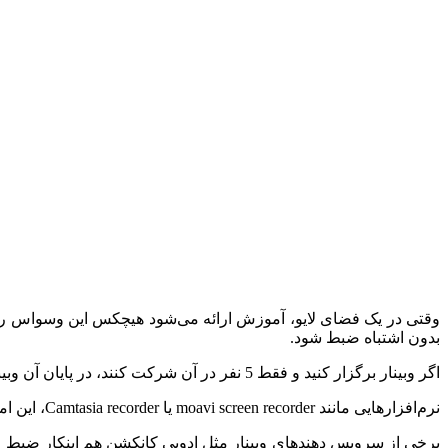
وقتی در یک فضای لایو، آموزش ارائه می‌شود هیچکس این وسواس را ن
بدون اشتباه ضبط شود.
اگر وبینار برگزار کنید و فقط 5 نفر در آن شرکت کنند، در پایان آن وبینار یک فیلم‌ آموزشی دارید و می‌توانید بلافاصله آن را به صورت دانلودی یا روی دی‌وی‌دی ارائه دهید.
نرم‌افزارهایی مانند moavi screen recorder یا Camtasia recorder، این امکان را دارند که کل وبینار را ضبط کنند؛ و در آخر فیلم، آماده و به‌صورت فرمت های رایج ویدئوها شامل MP4 یا AVI به شما تحویل می‌دهد.
برخی از سرویس دهندهای وبینار مثل ادوبی کانکشن هم اینکار ضبط را 