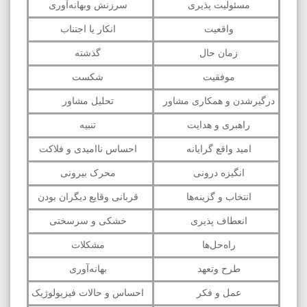
مسئولیت پذیری
سرزنش وبهانه‌آوری
واقعیت
انکار یا اجتناب
زمان حال
گذشته
موفقیت
شکست
درگیرشدن و همکاری مشاور
تحلیل مشاور
راهبری و هدایت
تنبیه
امید واقع گرایانه
احساس ناامیدی و فلاکت
انگیزه درونی
محرک بیرونی
انتخاب و گزینه‌ها
قربانی وقایع دیگران بودن
انعطاف پذیری
خشکی و سرسختی
راه‌حل‌ها
مشکلات
طرح وتعهد
بهانه‌آوری
عمل و فکر
احساس و حالات فیزیولوژیک