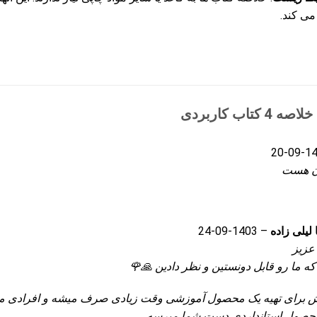
می کند.
خلاصه 4 کتاب کاربردی
1403
ن هست
لیلی زاده
–
1403-09-24
زیز
ه ما رو قابل دونستین و نظر دادین 🙏🌹
ش برای تهیه یک محصول آموزشی وقت زیادی صرف میشه و افرادی 
حصول استانداردی دست شما میرسه.