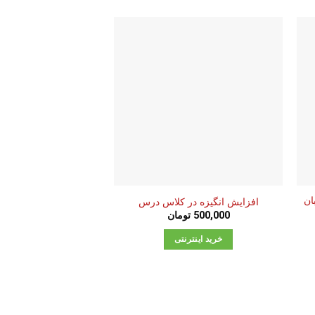
ان
افزایش انگیزه در کلاس درس
خلاصه کتاب تئوری انت
500,000
تومان
97,000
توم
خرید اینترنتی
خرید اینترن