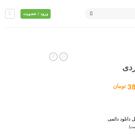
ورود / عضویت
قیمت
3
تومان
فعلی:
480,000 تومان
380,000 تومان.
 دانلود دائمی
ست)