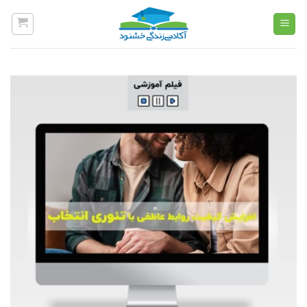
Ski
t
conten