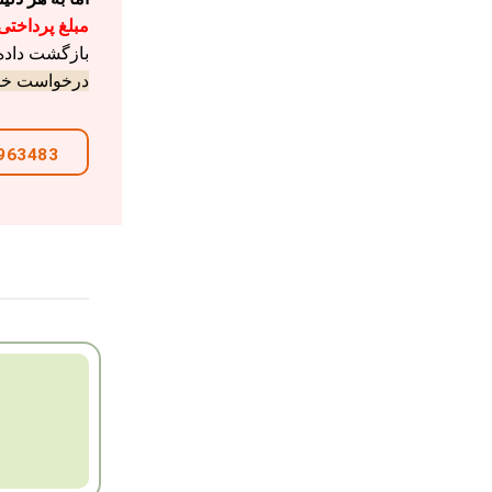
مبلغ پرداختی + 5 
بازگشت داده
درخواست خود 
963483