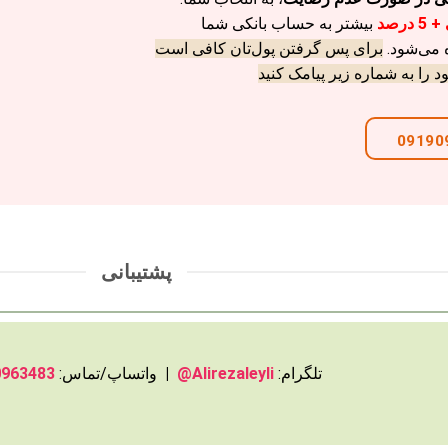
درصد
بیشتر به حساب بانکی شما
 می‌شود.
برای پس گرفتن پول‌تان کافی است
را به شماره زیر پیامک کنید
09190
پشتیبانی
تلگرام:
Alirezaleyli@
|
واتساپ/تماس:
0963483