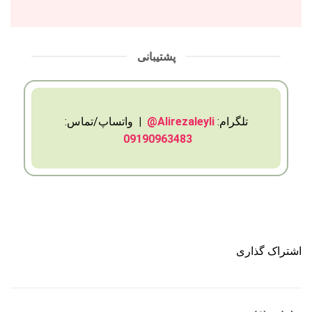
پشتیبانی
تلگرام:
Alirezaleyli@
|
واتساپ/تماس:
09190963483
اشتراک گذاری