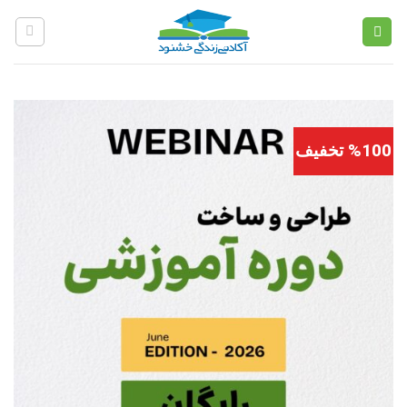
Ski
t
conten
%100 تخفیف