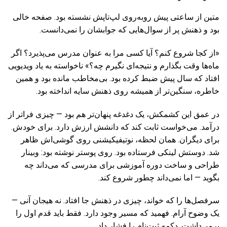
متین از ساعتی پیش روبه‌روی لپ‌تاپش نشسته بود. صفحه خالی
بود و ذهنش پر از سوال‌هایی که جوابشان را نمی‌دانست.
«از کجا شروع کنم؟ آیا کسی مرا به عنوان مدرس می‌پذیرد؟ اگر
ماه‌ها وقت بگذارم و نتیجه‌ای نگیرم چه؟» ناخواسته به یاد ویدیویی
افتاد که سال پیش ضبط کرده بود. بی‌مخاطب مانده بود و همین
خاطره، سنگین‌تر از همیشه روی ذهنش سایه انداخته بود.
در عمق این کشمکش، یک دغدغه پنهان‌تر هم بود — چیزی فراتر از
درآمد. می‌خواست ثابت کند که دانشش ارزش دارد. برای خودش.
برای دیگران. همان لحظه، نوتیفیکیشنی روی گوشی‌اش ظاهر
شد. دوستش لینکی فرستاده بود. روی پوستر نوشته بود: وبینار
طراحی و ساخت دوره آموزشی برای مدرسی که می‌داند چه
بگوید — اما نمی‌داند چطور شروع کند.
سرفصل‌ها را که خواند، چیزی در ذهنش جا افتاد. نه هیجان آنی —
یک وضوح آرام. فهمید که مسیر وجود دارد. فقط باید قدم اول را
برمی‌داشت. دکمه ثبت‌نام را فشار داد.