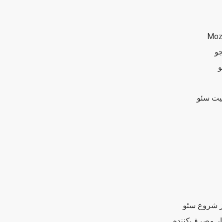
جو
و
یت سئو
از شروع سئو
تار مصرف‌کننده