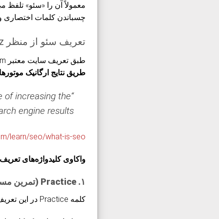
معمولاً آن را «سئو» تلفظ م
چسباندن کلمات اختصاری و 
تعریف سئو از منظر Moz
طبق تعریف سایت معتبر Moz.com، سئو یعنی:
طریق نتایج ارگانیک موتوره
 of increasing the
rch engine results.”
om/learn/seo/what-is-seo
واکاوی کلیدواژه‌های تعریف
۱. Practice (تمرین مستمر)
کلمه Practice در این تعریف به معنای خاصی به کار رفته است. این واژه بیانگر: