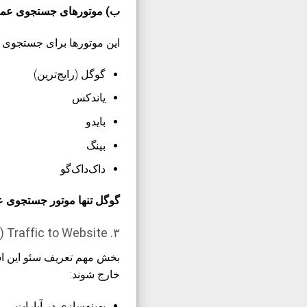
ب) موتورهای جستجوی عم
این موتورها برای جستجوی 
گوگل
(رایج‌ترین)
یاندکس
بایدو
بینگ
داک‌داک‌گو
گوگل تنها موتور جستجوی عام
۳. Traffic to Website (ترافیک به وب‌سایت)
بخش مهم تعریف سئو این ا
خارج شوند:
بهینه‌سازی در آپارات