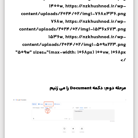
1400w, https://nzkhushnod.ir/wp-
content/uploads/2024/02/img1-768x336.png
768w, https://nzkhushnod.ir/wp-
content/uploads/2024/02/img1-1536x673.png
1536w, https://nzkhushnod.ir/wp-
content/uploads/2024/02/img1-509x223.png
509w" sizes="(max-width: 1068px) 100vw, 1068px"
/>
مرحله دوم: دکمه Document را می زنیم