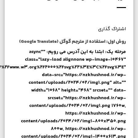
اشتراک گذاری
روش اول: استفاده از مترجم گوگل (Google Translate)
مرحله یک: ابتدا به این آدرس می رویم: "async"
class="lazy-load alignnone wp-image-10467"
2F%2Fwww.w3.org%2F2000%2Fsvg%22%3E%3C%2Fsvg%3E"
data-src="https://nzkhushnod.ir/wp-
content/uploads/2024/02/img1.png" alt=""
width="1068" height="468" srcset="" data-
srcset="https://nzkhushnod.ir/wp-
content/uploads/2024/02/img1.png 1760w,
https://nzkhushnod.ir/wp-
content/uploads/2024/02/img1-800x350.png
800w, https://nzkhushnod.ir/wp-
content/uploads/2024/02/img1-1400x613.png