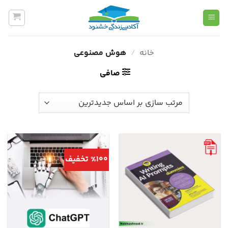
Ski
t
conten
خانه
/
هوش مصنوعی
صافی
%100 تخفیف