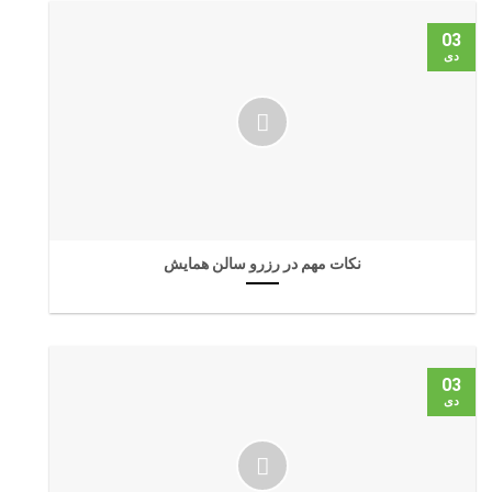
03
دی
نکات مهم در رزرو سالن همایش
03
دی