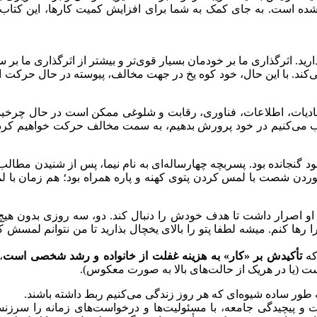
ده است. به جای کمک به شما برای افزایش کمیت کارها، این کتاب شما
رید. اثرگذاری ما بر خودمان بسیار قوی‌تر و بیشتر از اثرگذاری ما بر س
‌کند. با این حال، خود کوه یخ در جهت مخالف، پیوسته در حال حرکت
مادیات، اطلاعات، فناوری، رقابت و شلوغی ممکن است در حال چرخیدن ب
خاب می‌کنیم در خود پرورش بدهیم، به سمت مخالف حرکت خواهیم کرد؛ 
 گنجانده بود. پسربچه چهارساله‌ای به نام نیما، پس از شنیدن مطالب
دن شصت با لمس کردن پتوی کهنه و پاره همراه بود؛ هم زمان با ل
اما او اصرار داشت تا هدف خودش را دنبال کند. دو، سه روزی بدون ه
 رها کنم. میشه لطفا پتو را بالای یخچال بذارید تا من نتوانم لمسش
که
تأکیدش بر «کار» به هزینه غفلت از خانواده و رشد شخصی است
،
 (یا در هریک از حالت‌های بالا به صورت معکوس).
به طور ساده شیوه‌ای که هر روز زندگی می‌کنیم ربط داشته باشند.
دیات و پیچیدگی جامعه، با مسئولیت‌ها و درخواست‌های زمانه را س