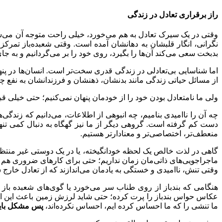
راز برقراری تعادل در زندگی
وقتی در یک سیرک تعادل به هم می‌خورد، خیلی راحت متوجه آن می‌شوی
نگرانی، انگار قلبشان به دهانشان آمده است. وقتی شعبده‌باز تمرک
بدبخت سعی می‌کند آن‌ها را بگیرد، روی خود را بر می‌گردانیم و به 
اما شناسایی بی‌تعادلی در زندگی قدری سخت‌تر است. انسان‌ها در پنهان
از مسائل حیاتی زندگی مانند بدنشان، ذهنشان و فرزندانشان به نفع 
ولی ما نامتعادل بودن خود را از خودمان پنهان نمی‌کنیم؛ حتی خیلی قبل
چه آن را ناامیدی بنامیم، چه انبوهی از اطلاعات، می‌دانیم که زندگی‌
دست کم گرفته است. گروهی دیگر از ما نیز گهگاه به دنبال کمی تنها
منعطف‌تر، اختصاصی‌تر و معنادار‌تر هستیم.
گاهی در لذت خالص یک لحظه خودانگیخته، یا در یک دوستی غیر منتظره و
ماجراجویی‌های ذاتی‌مان زمان نداریم؛ حتی برای کارهای ضروری هم 
وقتی تنش، ناامیدی و خستگی به یادمان می‌اندازند که از تعادل خار
هنگامی که بندباز از روی طناب سر می‌خورد یا گوی‌های شعبده باز ا
عکاس حواس بندباز را پرت کرده؛ حتی شاید لرزش زمین باعث این اتفاق
ما تنشی را که ما احساس کرده ایم، احساس نکرده‌اند،
پس مشکل باید 