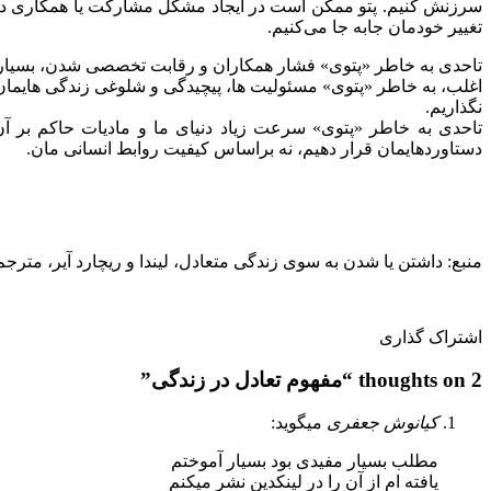
سرزنش کنیم. پتو ممکن است در ایجاد مشکل مشارکت یا همکاری داشت
تغییر خودمان جابه جا می‌کنیم.
تاحدی به خاطر «پتوی» فشار همکاران و رقابت تخصصی شدن، بسیاری ا
اغلب، به خاطر «پتوی» مسئولیت ها، پیچیدگی و شلوغی زندگی هایمان، 
نگذاریم.
تاحدی به خاطر «پتوی» سرعت زیاد دنیای ما و مادیات حاکم بر آن،
دستاوردهایمان قرار دهیم، نه براساس کیفیت روابط انسانی مان.
منبع: داشتن یا شدن به سوی زندگی متعادل، لیندا و ریچارد آیر، متر
اشتراک گذاری
2 thoughts on “
مفهوم تعادل در زندگی
”
کیانوش جعفری
میگوید:
مطلب بسیار مفیدی بود بسیار آموختم
یافته ام از آن را در لینکدین نشر میکنم