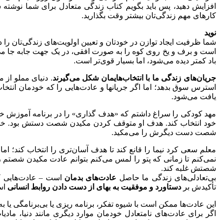
افزایش دهید، پس باید بگویم کتاب زندگی متعادل برای شما نوشته ش
کارهای مهم زندگی‌تان بیشتر وقت بگذارید.
نوید
شما ظرفیت ایجاد توازن در خودتان و تعیین اولویت‌های زندگی‌تان را دا
است و برف و یخ روی کوه را به صورت افقی، در یک جهت جابه جا می
باد کمتر دیده می‌شود، اما بسیار قوی‌تر است.
جریان‌های زندگی ما با انتخاب‌هایمان شکل می‌گیرند
. دنیای مملو از 
استرس سوق بدهد؛ اما اگر جریانها و عادت‌هایی را که خودمان انت
یافت می‌شود.
مهد کودکی را سراغ داشتم که «هدف گذاری» را در برنامه آموزش خود
خود انتخاب کند. هدف او متوقف کردن مکیدن شصت دستش بود. خور
شصت دست دیگرش را می‌مکید.
معلم سعی کرد نیما را قانع کند تا هدف آسان‌تری را انتخاب کند؛ 
نمی‌کنم تا زمانی که پتو را لمس می‌کنم بتوانم عادت مکیدن شصتم را
شصتش غلبه کند.
بی‌تعادلی‌های زندگی ما حاصل
عادت‌های بدمان
است – عادت‌هایی 
تأکیدش بر
دستاورد و موفقیت به بهای از دست دادن روابط انسانی
است
این عادت‌ها ممکن است با شیوه تفکر، برنامه ریزی یا بی‌برنامگی یا 
اگر برای عادت‌های نامتعادل خودمان موارد دیگری مانند دنیا، ما