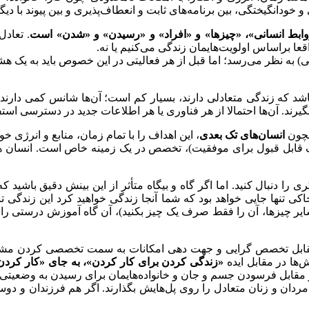
 خودانگیختگی، بین برنامه‌های ثابت و انعطاف‌پذیری و بین پیوند با دیگ
روابط انسانی»، «چیزها» و «افراد» و «رسیدن» و «شدن» است
. تعاد
قعا براساس اولویت‌هایمان زندگی می‌کنیم یا نه.
عی) به نظر می‌رسد؛ اما قبل از هر فعالیتی در این خصوص باید به یک هشد
یی باشد که زندگی متعادلی دارند، بسیار کم است؛ آن‌ها شانس کمی دارند
د. آن‌ها احتمالا از هر فناوری یا هر اطلاعات جدید در دسترسی استفا
همچون
انسان‌های تک بعدی
، این اهداف را با تمام زمان، منابع و انرژی خود
قابل قبول برای موفقیت)، تخصص در یک زمینه خاص است. انسان همه
را دنبال کنید. اما اگر گاه و بیگاه متأثر از این بینش دقیق باشید ک
خاکی تنها جایی خواهد بود که شما آنجا زندگی خواهید کرد این زندگی 
ر چیزها، آن را فقط صرف یک چیز بکنید)، آن گاه آموزش درستی را انتخا
مقابل تخصص گرایی و جهت دهی امکانات به سمت تخصصی کردن مشاغل،
ها در مقابل ایده
«زندگی کردن برای کار کردن»، به جای «کار کردن
قابل فرسودن جسم و جان و خانواده‌هایمان برای رسیدن به وضعیتی که 
 مردان و زنان متعادل را روی پل‌هایش بگذارند. اگر هم فرزندان و دوستا