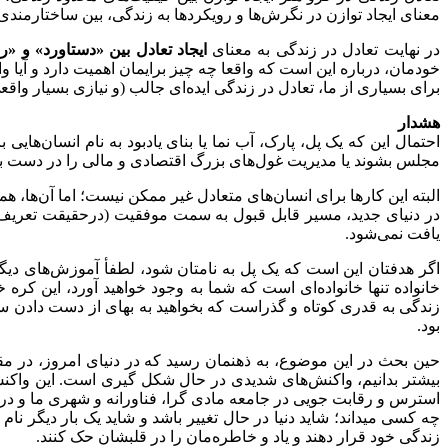
معنای ایجاد توازن در نگرش‌ها و رویکردها به زندگی، بین ساختارمندی و
در نهایت تعادل در زندگی به معنای
ایجاد تعادل بین «دستاورد» و «
خودمان، درباره این است که واقعا چه چیز برایمان اهمیت دارد و آیا وا
برای بسیاری از ما، تعادل در زندگی ایده‌ای جالب (و نیازی بسیار واق
هشدار
احتمال این که یک پل، پارک، آب نما یا بنای یادبود به نام انسان‌ها
مجلس بشوند یا مدیریت غول‌های بزرگ اقتصادی و مالی را در دست بگیرن
البته این کارها برای انسان‌های متعادل غیر ممکن نیست؛ اما آن‌ها، 
در دنیای جدید، مسیر قابل قبول به سمت موفقیت (درحقیقت تعریف 
یافت نمی‌شود.
اگر هدفتان این است که یک پل به نامتان شود، لطفأ آموزش‌های دیگری 
خانواده تنها خانواده‌ای است که شما به وجود خواهید آورد، این کره 
زندگی به قدری کوتاه و گذراست که بخواهید به بهای از دست دادن سای
بود.
حین بحث در این موضوع، به ذهنمان رسید که در دنیای امروز، در 
بیشتر بدانیم، واکنش‌های شدیدی در حال شکل گیری است. این واکنش‌
استرس و رقابت جویی در جامعه مادی گرا، فناورانه و شهری ما و در م
چه کسی میداند؛ شاید دنیا در حال تغییر باشد و شاید یک بار دیگر نام
زندگی خود قرار دهند و یاد و خاطره‌مان را در قلبشان حک کنند.