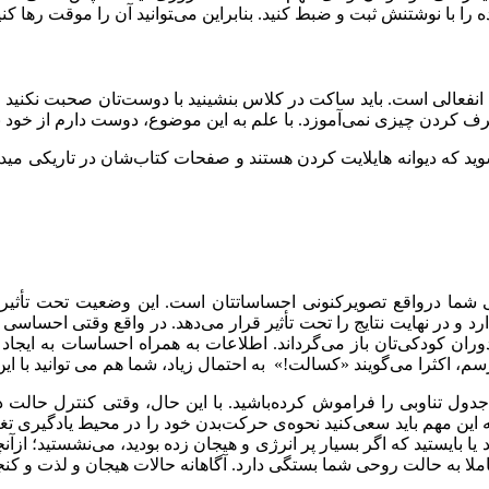
 را ﺑﺎ ﻧﻮﺷﺘﻨﺶ ﺛﺒﺖ‌ و ﺿﺒﻂ ﮐﻨﯿﺪ. ﺑﻨﺎﺑﺮاﯾﻦ می‌ﺘﻮاﻧﯿﺪ آن را ﻣﻮﻗﺖ رﻫﺎ ﮐﻨ
ای اﻧﻔﻌﺎﻟﯽ اﺳﺖ. ﺑﺎﯾﺪ ﺳﺎﮐﺖ در ﮐﻼس ﺑﻨﺸﯿﻨﯿﺪ با دوﺳﺖ‌ﺗﺎن ﺻﺤﺒﺖ ﻧﮑﻨﯿ
ﺮف ﮐﺮدن ﭼﯿﺰی ﻧﻤﯽ‌آﻣﻮزد. ﺑﺎ ﻋﻠﻢ ﺑﻪ اﯾﻦ ﻣﻮﺿﻮع، دوﺳﺖ دارم از ﺧﻮد ﺑﭙ
ﺸﻮﯾﺪ ﮐﻪ دﯾﻮانه هاﯾﻼﯾﺖ ﮐﺮدن ﻫﺴﺘﻨﺪ و ﺻﻔﺤﺎت ﮐﺘﺎب‌ﺷﺎن در ﺗﺎرﯾﮑﯽ مید
ﺎ درواقع ﺗﺼﻮﯾﺮﮐﻨﻮﻧﯽ اﺣﺴﺎﺳﺎﺗﺘﺎن اﺳﺖ. اﯾﻦ وﺿﻌﯿﺖ ﺗﺤﺖ ﺗﺄﺛﯿﺮ اﻓﮑ
در ﻧﻬﺎﯾﺖ ﻧﺘﺎﯾﺞ را ﺗﺤﺖ ﺗﺄﺛیر ﻗﺮار ﻣﯽدﻫﺪ. در واقع وﻗﺘﯽ اﺣﺴﺎﺳﯽ را
 دوران ﮐﻮدﮐﯽﺗﺎن ﺑﺎز ﻣﯽﮔﺮداﻧﺪ. اﻃﻼﻋﺎت ﺑﻪ ﻫﻤﺮاه اﺣﺴﺎﺳﺎت ﺑﻪ ا
 اکثرا می‌گویند «کسالت!» ﺑﻪ اﺣﺘﻤﺎل زﯾﺎد، ﺷﻤﺎ ﻫﻢ ﻣﯽ ﺗﻮاﻧﯿﺪ ﺑﺎ اﯾﻦ 
ل ﺗﻨﺎوﺑﯽ را ﻓﺮاﻣﻮش ﮐﺮدهﺑﺎﺷﯿﺪ. ﺑﺎ اﯾﻦ ﺣﺎل، وﻗﺘﯽ ﮐﻨﺘﺮل حالت ذهن
اﯾﻦ ﻣﻬﻢ باید سعی‌کنید نحوه‌ی حرکتﺑﺪن خود را در محیط یادگیری تغی
 ﯾﺎ بایستید ﮐﻪ اﮔﺮ ﺑﺴﯿﺎر ﭘﺮ اﻧﺮژی و ﻫﯿﺠﺎن زده ﺑﻮدﯾﺪ، می‌نشستید؛ ازآ
ری کاملا به حالت روحی شما بستگی دارد. آگاهانه حالات هیجان و لذت و کنج