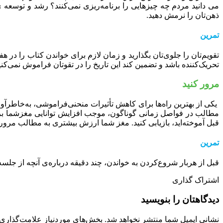
ﻣﯽ داﻧﯿﺪ ﻣﺮدم ﭼﻪ ﭼﯿﺰﻫﺎﯾﯽ را برنامه‌ریزی نمی‌کنند؟ رﺷﺪ و ﺗﻮﺳﻌﻪ ی
ذهن‌تان را نرمش دهید.
تمرین
تقویم‌تان را جلوی‌تان بگذارید و زمان لازم برای خواندن کتاب را در ه
تحریک‌کننده باشد و تضمین کند این تاریخ را در تقو‌تان فراموش نمی‌کنی
ﻣﺮور ﮐﻨﯿﺪ
ﯾﮑﯽ از ﺑﻬﺘﺮﯾﻦ راهﻫﺎ ﺑﺮای ﮐﺎﻫﺶ ﺗﺄﺛﯿﺮات ﻣﻨﺤﻨﯽﻓﺮاﻣﻮﺷﯽ، به‌خاطرآورد
ﻣﻄﺎﻟﺐ در ﻓﻮاﺻﻞ زﻣﺎﻧﯽ گوناگون، موجب افزایش توانایی مغزشما ﺑﺮای
قبل آموخته‌اید، بازیابی کنید. مغز شما ارزش بیشتری به مطالب مرور
تمرین
قبل از هربار شروع‌کردن به خواندن، چند دقیقه درباره‌ی آنچه از جلسه 
اشتراک گذاری
دیدگاهتان را بنویسید
نشانی ایمیل شما منتشر نخواهد شد.
بخش‌های موردنیاز علامت‌گذاری 