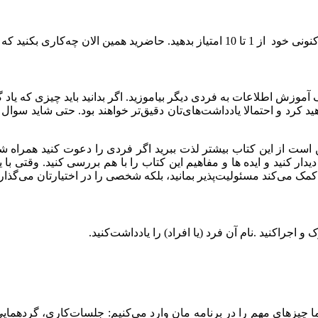
ه این عدد افزایش پیدا کند؟
‌آموزش اطلاعات به فردی دیگر بیاموزید. اﮔﺮ ﺑﺪاﻧﯿﺪ ﺑﺎﯾﺪ ﭼﯿﺰی ﮐﻪ ﯾﺎد ﮔ
 ﮐﺮد و اﺣﺘﻤﺎﻻ یادداشت‌های‌تان دﻗﯿﻖﺗﺮ ﺧﻮاﻫﻨﺪ ﺑﻮد. ﺣﺘﯽ ﺷﺎﯾﺪ ﺳﻮال ﻫ
از اﯾﻦ ﮐﺘﺎب ﺑﯿﺸﺘﺮ ﻟﺬت ﺑﺒﺮﯾﺪ اﮔﺮ ﻓﺮدی را دﻋﻮت ﮐﻨﯿﺪ ﻫﻤﺮاه ﺷﻤﺎ ﯾﺎد
ار ﮐﻨﯿﺪ و اﯾﺪه ﻫﺎ و ﻣﻔﺎﻫﯿﻢ اﯾﻦ ﮐﺘﺎب را ﺑﺎ ﻫﻢ ﺑﺮرﺳﯽ ﮐﻨﯿﺪ. وﻗﺘﯽ ﺑﺎ
ﺎ ﮐﻤﮏ ﻣﯽﮐﻨﺪ ﻣﺴﺌﻮﻟﯿﺖﭘﺬﯾﺮ بمانید، ﺑﻠﮑﻪ ﺷﺨﺼﯽ را در اﺧﺘﯿﺎرﺗﺎن ﻣﯽﮔﺬارد
و اﺟﺮاﮐﻨﯿﺪ .ﻧﺎم آن ﻓﺮد (ﯾﺎ اﻓﺮاد) را ﯾﺎدداﺷﺖ‌ﮐﻨﯿﺪ.
ﭼﯿﺰﻫﺎی ﻣﻬﻢ را در ﺑﺮﻧﺎﻣﻪ ﻣﺎن وارد ﻣﯽﮐﻨﯿﻢ: ﺟﻠﺴﺎتﮐﺎری، ﮔﺮدﻫﻤﺎﯾﯽ ا