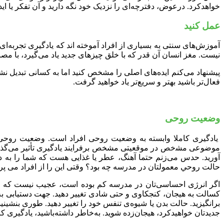
ﺧﻮاﻫﺪﮐﺮد. درﻋﻮض، دﻓﺘﺮﭼﻪ‌ای را ﻧﺰدﯾﮏ ﺧﻮد ﻧﮕﻪ دارﯾﺪ و آن ﺗﻔﮑﺮ ﯾﺎ اﯾﺪه
ﻋﻤﻞ ﮐﻨﯿﺪ
آﻣﻮزش‌ﻫﺎی ﺳﻨﺘﯽ ﺑﻪ ﺑﺴﯿﺎری از اﻓﺮاد آﻣﻮﺧﺘﻪ اﻧﺪ ﮐﻪ ﯾﺎدﮔﯿﺮی ﺗﺠﺮﺑﻪ‌
ﻧﯿﺴﺖ. ﻣﻐﺰ اﻧﺴﺎن آن ﻗﺪر ﮐﻪ ﺑﺎ خلق ﭼﯿﺰﻫﺎی ﺟﺪﯾﺪ ﯾﺎد ﻣﯽ‌ﮔﯿﺮد، ﺑﺎ ﻣﺼ
ﭘﯿﺸﻨﻬﺎد می‌کنم اﯾﺪه‌ﻫﺎی اﺻﻠﯽ را مشخص کنید اﻣﺎ ﺑﻪ ﮐﺴﺎﻧﯽ ﺗﺒﺪﯾﻞ ﻧ
فعال‌تر باشید بهتر و سریع‌تر یاد خواهید گرفت.
وﺿﻌﯿﺖ روﺣﯽ
ﯾﺎدﮔﯿﺮی ﮐﺎﻣﻼ واﺑﺴﺘﻪ ﺑﻪ وﺿﻌﯿﺖ روﺣﯽ اﻓﺮاد اﺳﺖ. وﺿﻌﯿﺖ روﺣﯽ ﺷﻤ
ﻣﻮﺿﻮﻋﯽ ﻣﺸخص در ﻣﻮﻗﻌﯿﺘﯽ ﻣﺸﺨﺺ برﻓﺮاﯾﻨﺪ ﯾﺎدﮔﯿﺮی ﺗﺄﺛﯿﺮ ﻣﯽﮔﺬارد و 
آورﯾﺪ. حدس می‌زنم حتما آهنگ، عطر ﯾﺎ ﻏﺬاﯾﯽ ﻫﺴﺖ ﮐﻪ ﺷﻤﺎ را ﺑﻪ
ﺣﺎﻟﺖ روﺣﻲ ﻣﻌﻤﻮﻟﺘﺎن در ﻣﺪرﺳﻪ ﭼﻪ ﺑﻮد؟ وﻗﺘﯽ اﯾﻦ را از اﻓﺮاد ﻣﯽ ﭘﺮﺳﻢ،
اگر انرژی احساسی‌تان در مدرسه کم ‌بوده‌ است، ﻋﺠﯿﺐ ﻧﯿﺴﺖ ﮐﻪ ﺟﺪو
ﮐﺴﺎﻟﺖ ﺑﻪ ﻫﯿﺠﺎن، ﮐﻨﺠﮑﺎوی و ﺣﺘﯽ ﺷﺎدی تغییر دهید. ﺟﻬﺖ دﺳﺘﯿﺎﺑﯽ ﺑﻪ 
برانگیزید. حالت بدن ﯾﺎ ﺷﯿﻮه‌ی ﺗﻨﻔﺲ ﺧﻮد را ﺗﻐﯿﯿﺮ دﻫﯿﺪ. ﻃﻮری ﺑﻨﺸﯿﻨﯿﺪ
ﺟﺪﻳﺪﺗﺎن خواهیدکرد، هیجان‌‌‌‌‌‌‌‌زده شوید. به‌خاطر داشته‌باشید، یادگی