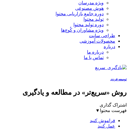
ویژه مدرسان
هوش مصنوعی
دوره جامع بازاریابی محتوا
تولید محتوا
دوره تولید محتوا
ویژه مشاوران و کُوچ‌ها
طراحی سایت
محصولات آموزشی
درباره
درباره ما
تماس با ما
توسعه فردی
روش «سریع‌‌تر» در مطالعه و یادگیری
اشتراک گذاری
فهرست محتوا
▼
ﻓﺮاﻣﻮش ﮐﻨﯿﺪ
ﻋﻤﻞ ﮐﻨﯿﺪ