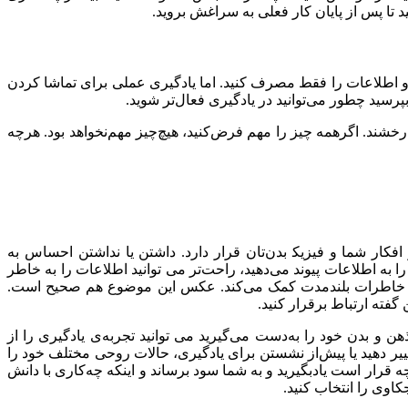
ﯿﺪ ﺗﺎ ﭘﺲ از ﭘﺎﯾﺎن ﮐﺎر ﻓﻌﻠﯽ به سراغش ﺑﺮوﯾﺪ.
ﺪ و اﻃﻼﻋﺎت را ﻓﻘﻂ ﻣﺼﺮف ﮐﻨﯿﺪ. اﻣﺎ ﯾﺎدﮔﯿﺮی ﻋﻤﻠﯽ ﺑﺮای ﺗﻤﺎﺷﺎ ﮐﺮدن
ﺮﺳﯿﺪ ﭼﻄﻮر ﻣﯽﺗﻮاﻧﯿﺪ در ﯾﺎدﮔﯿﺮی ﻓﻌﺎل‌ﺗﺮ ﺷﻮﯾﺪ.
رخشند. اگرهمه چیز را مهم فرض‌کنید، هیچﭼﯿﺰ ﻣﻬﻢﻧﺨﻮاﻫﺪ ﺑﻮد. ﻫﺮﭼﻪ
ﺎر ﺷﻤﺎ و ﻓﯿﺰﯾﮑ ﺑﺪنﺗﺎن ﻗﺮار دارد. داﺷﺘﻦ ﯾﺎ ﻧﺪاﺷﺘﻦ اﺣﺴﺎس ﺑﻪ
 ﺑﻪ اﻃﻼﻋﺎت ﭘﯿﻮﻧﺪ ﻣﯽدهید، راﺣﺖ‌ﺗﺮ ﻣﯽ ﺗﻮاﻧﯿﺪ اﻃﻼﻋﺎت را ﺑﻪ ﺧﺎﻃﺮ
ﯾﺠﺎد ﺧﺎﻃﺮات ﺑﻠﻨﺪﻣﺪت ﮐﻤﮏ ﻣﯽﮐﻨﺪ. ﻋﮑﺲ اﯾﻦ ﻣﻮﺿﻮع ﻫﻢ ﺻﺤﯿﺢ اﺳﺖ.
ﮔﻔﺘﻪ ارﺗﺒﺎط ﺑﺮﻗﺮار ﮐﻨﯿﺪ.
 و بدن خود را به‌دست می‌گیرید ﻣﯽ ﺗﻮاﻧﯿﺪ ﺗﺠﺮﺑﻪی ﯾﺎدﮔﯿﺮی را از
یر دهید یا پیش‌از نشستن برای یادگیری، حالات روحی مختلف خود را
نچه قرار است یادبگیرید و به شما سود برساند و اینکه چهﮐﺎری ﺑﺎ داﻧﺶ
کاوی را انتخاب کنید.