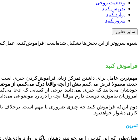
وﺿﻌﯿﺖ روﺣﯽ
تدریس کنید
وارد ﮐﻨﯿﺪ
ﻣﺮور ﮐﻨﯿﺪ
سایر عناوین
شیوه سریع‌تر از این بخش‌ها تشکیل شده‌است: فراموش‌کنید، عمل‌کنید
ﻓﺮاﻣﻮش ﮐﻨﯿﺪ
ﻣﻬﻢ‌ﺗﺮﯾﻦ ﻋﺎﻣﻞ ﺑﺮای داﺷﺘﻦ ﺗﻤﺮﮐﺰ زﯾﺎد، ﻓﺮاﻣﻮش‌ﮐﺮدن ﭼﯿﺰی اﺳﺖ ﮐﻪ
جدید، معمولا فرض می‌کنیم
بیش‌ از آنچه واقعا درک می‌کنیم، از ﻣﻮﺿﻮ
خودشان می‌دانند که چیزی نمی‌دانند. ﺑﺮﺧﯽ از ﮐﺴﺎﻧﯽ ﮐﻪ ادﻋﺎ ﻣﯽ‌ﮐ
اﻣﺮوزﺗﺎن ﺑﯿﺎﻣﻮزﯾﺪ، دوست‌ دارم موقتا آنچه را درباره موضوعی می‌دان
دوم اﯾﻦ‌ﮐﻪ ﻓﺮاﻣﻮش‌ ﮐﻨﯿﺪ ﭼﻪ ﭼﯿﺰی ﺿﺮوری ﯾﺎ ﻣﻬﻢ اﺳﺖ. ﺑﺮﺧﻼف ﺑﺎور 
ﮐﺎری دﺷﻮار ﺧﻮاﻫﺪﺑﻮد.
تمرین
همان‌طور که این کتاب را می‌خوانید، ذهنتان ناگزیر وارد وادی‌