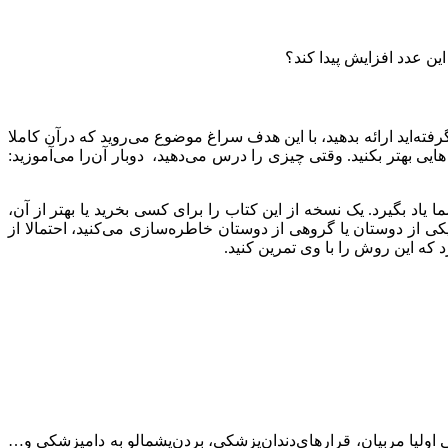
ﺮﻓﺘﻪاﯾﺪ ارائه بدهید، با این هدف سراغ موضوع می‌روید که درآن کاملا
ﺎﯾﯽ ﺑﻬﺘﺮ ﺑﮑﻨﯿﺪ. وﻗﺘﯽ ﭼﯿﺰی را درس می‌دهید، دوﺑﺎر آن‌را ﻣﯽآﻣﻮزﯾﺪ:
 ﺑﮕﯿﺮد. ﯾﮏ ﻧﺴﺨﻪ از اﯾﻦ ﮐﺘﺎب را ﺑﺮای ﮐﺴﯽ ﺑﺨﺮﯾﺪ ﯾﺎ ﺑﻬﺘﺮ از آن،
 ﯾﮑﯽ از دوﺳﺘﺎن ﯾﺎ ﮔﺮوﻫﯽ از دوﺳﺘﺎن ﺧﺎﻃﺮه‌سازی می‌کنید، اﺣﺘﻤﺎﻻ از
 ﮐﻪ اﯾﻦ روش را ﺑﺎ وی ﺗﻤﺮﯾﻦ ﮐﻨﯿﺪ.
وﻟﯿﺎ ﻣﺮﺑﯿﺎن، ﻗﺮارﻫﺎی‌دندان‌پزشکی، بردن‌پشمالو به دامپزشکی و…