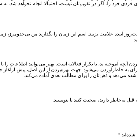
 ﻓﺮدی ﺧﻮد را. اگر در تقویم‌تان نیست، احتمالا انجام ‌نخواهد شد. 
فت‌‌روز آینده علامت بزنید. اسم این زمان را بگذارید من بی‌حدومرز، ز
د.
ن آنچه آموخته‌اید، با تکرار فعالانه است. ﺑﻬﺘﺮ ﻣﯽﺗﻮاﻧﯿﺪ اﻃﻼﻋﺎت را
 ﺑﻪ ﺧﺎﻃﺮآوردن ﻣﯽﺷﻮد. ﺟﻬﺖ ﺑﻬﺮهﺑﺮدن از اﯾﻦ اﺻﻞ، پیش‌ ازآغاز جلس
شده می‌دهد و ذهن‌تان را برای مطالب بعدی آماده می‌کند.
قبل به‌خاطر دارید، صحبت کنید یا بنویسید.
شده‌اند
*