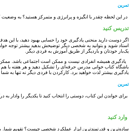
تمرین
در اﯾﻦ ﻟﺤﻈﻪ ﭼﻘﺪر ﺑﺎ اﻧﮕﯿﺰه و ﭘﺮاﻧﺮژی و ﻣﺘﻤﺮﮐﺰ ﻫﺴﺘﯿﺪ؟ ﺑﻪ وﺿﻌﯿﺖ ﮐﻨﻮﻧﯽ خود از 1 تا 10 امتیاز بدهید. حاضرید همین الان چه‌کاری بکنید ک
تدریس کنید
اﮔﺮ دوﺳﺖ دارﯾﺪ ﻣﻨﺤﻨﯽ ﯾﺎدﮔﯿﺮی ﺧﻮد را ﺣﺴﺎﺑﯽ ﺑﻬﺒﻮد دﻫﯿﺪ، ﺑﺎ اﯾﻦ ﻫﺪف 
استاد شوید و بتوانید به شخصی دیگر توضیحش بدهید ﺑﯿﺸﺘﺮ ﺗﻮﺟﻪ ﺧﻮاﻫﯿﺪ
ﯾﮏﺑﺎر ﺧﻮدﺗﺎن و ﺑﺎردﯾﮕﺮ از ﻃﺮﯾﻖ آﻣﻮزش ﺑﻪ ﻓﺮدی دﯾﮕﺮ.
ﯾﺎدﮔﯿﺮی ﻫﻤﯿﺸﻪ اﻧﻔﺮادی ﻧﯿﺴﺖ و ﻣﻤﮑﻦ اﺳﺖ اﺟﺘﻤﺎﻋﯽ ﺑﺎﺷﺪ. ﻣﻤﮑﻦ اﺳﺖ 
ﺑﺎﺷﮕﺎه ﮐﺘﺎب ﺧﻮاﻧﯽ مدرس حرفه‌ای را ﺗﺸﮑﯿﻞ دﻫﯿﺪ و ﻫﺮ ﻫﻔﺘﻪ ﺑﺎ ﻫﻢ دﯾﺪ
ﯾﺎدﮔﯿﺮی ﺑﯿﺸﺘﺮ ﻟﺬت ﺧﻮاﻫﯿﺪ ﺑﺮد. ﮐﺎرﮐﺮدن ﺑﺎ ﻓﺮدی دﯾﮕﺮ ﻧﻪ ﺗﻨﻬﺎ ﺑﻪ ﺷﻤ
تمرین
ﺑﺮای ﺧﻮاﻧﺪن اﯾﻦ ﮐﺘﺎب، دوﺳﺘﯽ را اﻧﺘﺨﺎب ﮐﻨﯿﺪ ﺗﺎ ﯾﮑﺪﯾﮕﺮ را وادار ﺑﻪ درک 
وارد ﮐﻨﯿﺪ
ﺳﺎدهﺗﺮﯾﻦ و ﻗﺪرﺗﻤﻨﺪﺗﺮﯾﻦ اﺑﺰار ﻋﻤﻠﮑﺮد ﺷﺨﺼﯽ ﭼﯿﺴﺖ؟ ﺗﻘﻮﯾﻢ ﺷﻤﺎ. ﻣﺎ 