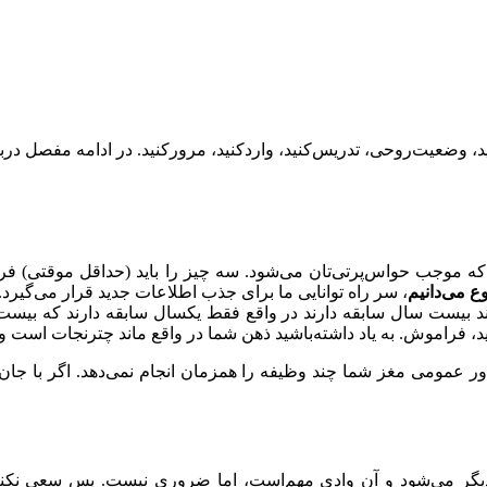
، وضعیت‌روحی، ﺗﺪرﯾﺲ‌ﮐﻨﯿﺪ، واردکنید، مرورکنید. در اداﻣﻪ ﻣﻔﺼﻞ درﺑﺎ
 ﻣﻮﺟﺐ ﺣﻮاس‌ﭘﺮﺗﯽ‌ﺗﺎن ﻣﯽ‌ﺷﻮد. ﺳﻪ ﭼﯿﺰ را ﺑﺎﯾﺪ (ﺣﺪاﻗﻞ ﻣﻮﻗﺘﯽ) ﻓﺮاﻣ
ع ﻣﯽ‌داﻧﯿﻢ
، ﺳﺮ راه ﺗﻮاﻧﺎیی ﻣﺎ ﺑﺮای ﺟﺬب اﻃﻼﻋﺎت ﺟﺪﯾﺪ ﻗﺮار ﻣﯽ‌ﮔﯿﺮد. 
ﻨﻨﺪ ﺑﯿﺴﺖ ﺳﺎل ﺳﺎﺑﻘﻪ دارﻧﺪ در واقع فقط یکسال سابقه دارند ﮐﻪ ﺑﯿﺴﺖ 
ید، فراموش. ﺑﻪ‌ ﯾﺎد داﺷﺘﻪ‌ﺑﺎﺷﯿﺪ ذﻫﻦ ﺷﻤﺎ در واﻗﻊ ﻣﺎﻧﺪ ﭼﺘﺮﻧﺠﺎت اﺳﺖ و
ﻋﻤﻮﻣﯽ ﻣﻐﺰ ﺷﻤﺎ ﭼﻨﺪ وﻇﯿﻔﻪ را ﻫﻤﺰﻣﺎن اﻧﺠﺎم ﻧﻤﯽ‌دﻫﺪ. اﮔﺮ ﺑﺎ ﺟﺎن‌ و 
های دیگر می‌شود و آن وادی مهم‌است، اﻣﺎ ﺿﺮوری نیست. ﭘﺲ ﺳﻌﯽ ﻧﮑﻨ