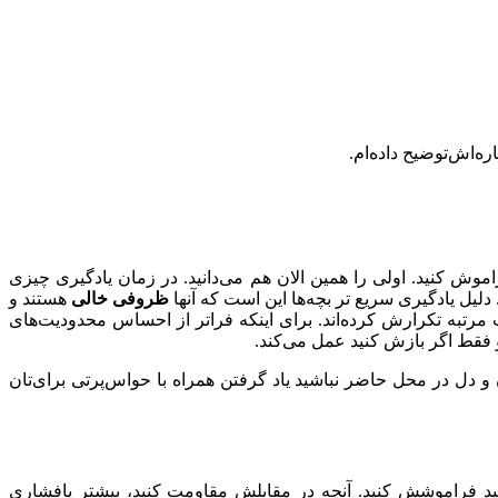
ره‌اشﺗﻮﺿﯿﺢ داده‌ام.
ﻮش ﮐﻨﯿﺪ. اوﻟﯽ را ﻫﻤﯿﻦ اﻻن ﻫﻢ ﻣﯽ‌داﻧﯿﺪ. در زﻣﺎن ﯾﺎدﮔﯿﺮی ﭼﯿﺰی
دﻟﯿﻞ ﯾﺎدﮔﯿﺮی ﺳﺮﯾﻊ ﺗﺮ ﺑﭽﻪ‌ﻫﺎ اﯾﻦ اﺳﺖ ﮐﻪ آﻧﻬﺎ
ﻇﺮوﻓﯽ ﺧﺎﻟﯽ
هستند و
ﻣﺮﺗﺒﻪ ﺗﮑﺮارش ﮐﺮده‌اﻧﺪ. ﺑﺮای اﯾﻨﮑﻪ ﻓﺮاﺗﺮ از اﺣﺴﺎس ﻣﺤﺪودﯾﺖ‌ﻫﺎی
 ﻓﻘﻂ اﮔﺮ ﺑﺎزش ﮐﻨﯿﺪ ﻋﻤﻞ ﻣﯽ‌‍ﮐﻨﺪ.
دل در ﻣﺤﻞ‌ ﺣﺎﺿﺮ ﻧﺒﺎﺷﯿﺪ یاد گرفتن همراه با حواس‌پرتی ﺑﺮای‌ﺗﺎن
ﯿﺪ ﻓﺮاموشش ﮐﻨﯿﺪ. آﻧﭽﻪ در ﻣﻘﺎﺑﻠﺶ ﻣﻘﺎوﻣﺖ ﮐﻨﯿﺪ، بیشتر پافشاری