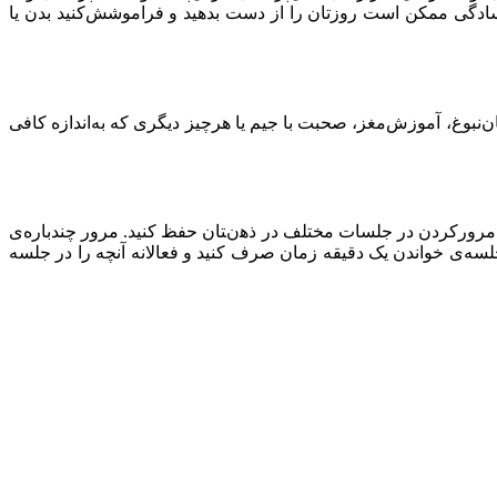
ﺑﻪ ﺳﺎدﮔﯽ ﻣﻤﮑﻦ اﺳﺖ روزﺗﺎن را از دﺳﺖ ﺑﺪﻫﯿﺪ و فراموشش‌کنید بدن یا
مان‌نبوغ، آموزش‌مغز، صحبت با جیم یا هرچیز دیگری که به‌اندازه کافی
 ﺑﺎ ﻣﺮورﮐﺮدن در ﺟﻠﺴﺎت ﻣﺨﺘﻠﻒ در ذﻫنﺘﺎن ﺣﻔﻆ ﮐﻨﯿﺪ. ﻣﺮور ﭼﻨﺪﺑﺎره‌ی
ه‌ی خواندن یک دقیقه زمان صرف کنید و فعالانه آنچه را در جلسه‌