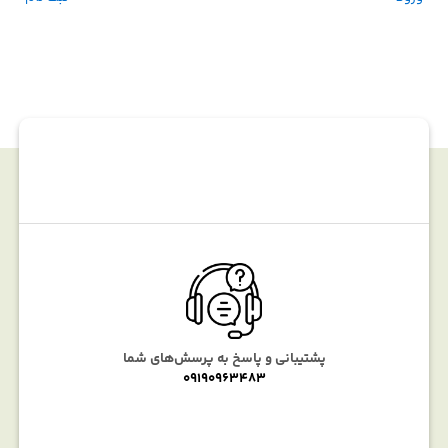
پشتیبانی و پاسخ به پرسش‌های شما
09190963483