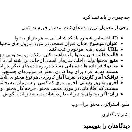
چه چیزی را باید ثبت کرد
برخی از معمول ترین داده های ثبت شده در فهرست کمی
ID
: اختصاص شماره یاد کد شناسایی به هر جز از محتوا
عنوان/ موضوع
: همان عنوان صفحه. در مورد ماژول های محتوا می توانید ا
URL
: نشانی های موجود را ثبت کنید
قالب
: قالب فنی محتوا را یادداشت کنی، مثلا متن، ویدئو، پی دی
منبع
: محتوا تولید داخلی سازمان است، از جایی برداشته اید، یا کار
متا دیتا
: فراداده ها داده هایی هستند درباره داده های دیگر، 
هستند که به افراد برای پیدا کردن محتوا در موتورهای جستجو،
ترافیک/ آمار کاربردی
: تقریبا آمار کاربردی هر نوع محتوای آنلا
آخرین به روز رسانی
: آخرین باری که کسی از سازمان، به بخشی
هستند. که اطلاعاتی در مورد اهمیت محتوا، چرخه کار محتوا، و 
زبان
: اگر محتوای چند زبانه دارید، شاید بد نباشد زبان یا گویش 
منبع: استراتژی محتوا برای وب
اشتراک گذاری
دیدگاهتان را بنویسید