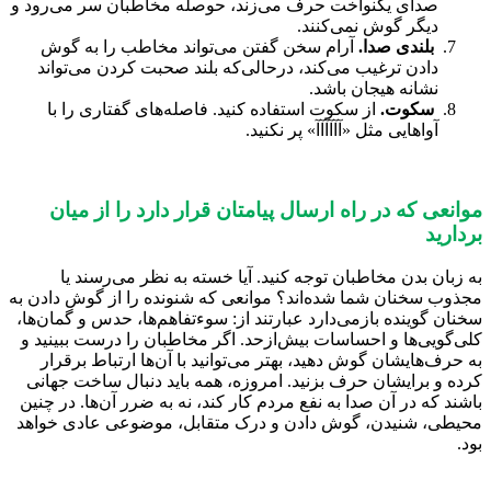
صدای یکنواخت حرف می‌زند، حوصله مخاطبان سر می‌رود و
دیگر گوش نمی‌کنند.
بلندی صدا.
آرام سخن گفتن می‌تواند ‌مخاطب را به گوش
دادن ترغیب می‌کند، درحالی‌که بلند صحبت کردن می‌تواند
نشانه هیجان باشد.
سکوت.
از سکوت استفاده کنید. فاصله‌های گفتاری را با
آواهایی مثل «آآآآآآ» پر نکنید.
موانعی که در راه ارسال پیامتان قرار دارد را از میان
بردارید
به زبان بدن مخاطبان توجه کنید. آیا خسته به نظر می‌رسند یا
مجذوب سخنان شما شده‌اند؟ موانعی که شنونده را از گوش دادن به
سخنان گوینده بازمی‌دارد عبارتند از: سوء‌تفاهم‌ها، حدس و گمان‌ها،
کلی‌گویی‌ها و احساسات بیش‌ازحد. اگر مخاطبان را درست ببینید و
به حرف‌هایشان گوش دهید، بهتر می‌توانید با آن‌ها ارتباط برقرار
کرده و برایشان حرف بزنید. امروزه، همه باید دنبال ساخت جهانی
باشند که در آن صدا به نفع مردم کار کند، نه به ضرر آن‌ها. در چنین
محیطی، شنیدن، گوش دادن و درک متقابل، موضوعی عادی خواهد
بود.