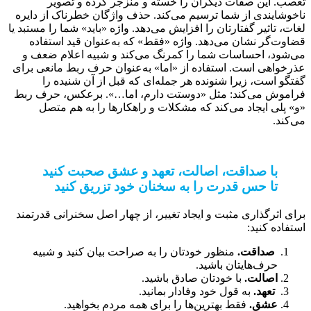
تعصب. این صفات دیگران را خسته و منزجر کرده و تصویر
ناخوشایندی از شما ترسیم می‌کند. حذف واژگان خطرناک از دایره
لغات، تاثیر گفتارتان را افزایش می‌دهد. واژه «باید» شما را مستبد یا
قضاوت‌گر نشان می‌دهد. واژه‌ «فقط» که به‌عنوان قید استفاده
می‌شود، احساسات شما را کمرنگ می‌کند و شبیه اعلام ضعف و
عذرخواهی است. استفاده از «اما» به‌عنوان حرف ربط مانعی برای
گفتگو است، زیرا شنونده هر جمله‌ای که قبل از آن شنیده را
فراموش می‌کند: مثل «دوستت دارم، اما…». برعکس، حرف ربط
«و» پلی ایجاد می‌کند که مشکلات و راهکارها را به هم متصل
می‌کند.
با صداقت، اصالت، تعهد و عشق صحبت کنید
تا حس قدرت را به سخنان خود تزریق کنید
برای اثرگذاری مثبت و ایجاد تغییر، از چهار اصل سخنرانی قدرتمند
استفاده کنید:
صداقت.
منظور خودتان را به صراحت بیان کنید و شبیه
حرف‌هایتان باشید.
اصالت.
با خودتان صادق باشید.
تعهد.
به قول خود وفادار بمانید.
عشق.
فقط بهترین‌ها را برای همه مردم بخواهید.