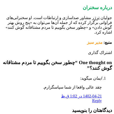
درباره سخنران
جولیان تِرِژِر مشاور صداسازی و ارتباطات است. او سخنرانی‌های
فراوانی برگزار کرده که از جمله آن‌ها می‌توان به «پنج روش بهتر
گوش دادن» و «چطور سخن بگوییم تا مردم مشتاقانه گوش کنند»
اشاره کرد.
منبع:
مدیر سبز
اشتراک گذاری
One thought on “
چطور سخن بگوییم تا مردم مشتاقانه
گوش کنند؟
”
ایمان
میگوید:
چقد عالی واقعا از شما سپاسگزارم.
1402-04-21 در 1:02 ق.ظ
Reply
دیدگاهتان را بنویسید