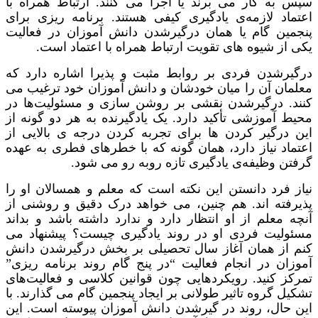
سپس به کار می برند یا اجرا می کنند. ارتباط همراه با
اعتماد لازمه‌ی یادگیری کیفی هستند. برنامه ریزی برای
پنجمین گام یا همان درگیرشدن دانش آموزان در فعالیت
یکی از شیوه های تقویت ارتباط همراه با اعتماد است.
درگیرشدن فردی بر روابط مثبت و پذیرا اشاره دارد که
معلمان آن را میان خودشان و دانش آموزان خود ترغیب می
کنند. درگیرشدن نقشی بر روشن سازی و مسئولیت‌ها در
محیط آموزشی تأکید دارد. یک یادگیرنده به هر دو گونه از
این درگیر کردن ها برای تجربه کردن درجه ی بالایی از
اعتماد نیاز دارد، همان گونه که با خطرهای فطری به عهده
گرفتن وظیفه‌ی یادگیری تازه روبه رو می شود.
نیاز فرد دانستن این نکته است که معلم و همسالان او را
پذیرفته اند. هم چنین، می خواهد درک دقیق و روشنی از
آنچه معلم از او انتظار دارد و ندارد داشته باشد و بداند
مسئولیت فردی او در روند یادگیری چیست؟ پیشنهاد می
کنم از همان آغاز سال تحصیلی بر بخش درگیرشدن دانش
آموزان در انجام فعالیت “در پنج گام روند برنامه ریزی”
تمرکز کنید. رویکردهایی چون قوانین کلاسی و فعالیت‌های
تشکیل گروه تاثیر طولانی بر ایجاد پنجمین گام می گذارند. با
این حال، روند در گیرشدن دانش آموزان پیوسته است. این