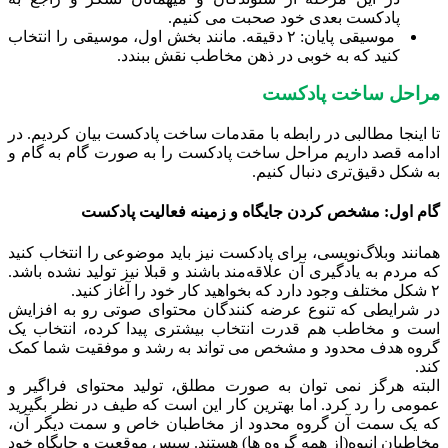
پادکست بعدی خود صحبت می کنیم.
موسیقی پایان: ۲ دقیقه. مانند بخش اول، موسیقی را انتخاب
کنید که به خوبی در ذهن مخاطب نقش ببندد.
مراحل ساخت پادکست
تا اینجا مطالبی در رابطه با مقدمات ساخت پادکست بیان کردیم. در
ادامه قصد داریم مراحل ساخت پادکست را به صورت گام به گام و
به شکل دقیق‌تری دنبال کنیم.
گام اول: مشخص کردن جایگاه و زمینه فعالیت پادکست
همانند وبلاگ‌نویسی، برای پادکست نیز باید موضوعی را انتخاب کنید
که مردم به یادگیری آن علاقه‌مند باشند و قبلا نیز تولید نشده باشد.
۲ شکل مختلف وجود دارد که بخواهید کار خود را آغاز کنید.
در شرایطی که تنوع عرضه کنندگان محتوای صوتی رو به افزایش
است و مخاطب هم قدرت انتخاب بیشتری پیدا کرده، انتخاب یک
گروه هدف محدود و مشخص می تواند به رشد و موفقیت شما کمک
کند.
البته هرگز نمی توان به صورت مطلق، تولید محتوای فراگیر و
عمومی را رد کرد. اما بهترین کار این است که طیف در نظر بگیرید
که یک سمت آن گروه محدود از مخاطبان خاص و سمت دیگر آن،
مخاطبان انبوه(از همه گروه ها) هستند. سپس موقعیت و جایگاه خود