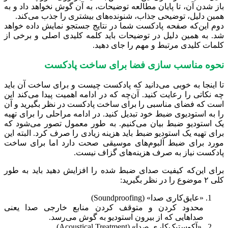
باز شدن آن، تا پایان مطالعه توضیحات، به آن گوش نخواهد داد و به
همین دلیل، توضیحی جذاب، شنونده‌های بیشتری را جذب می‌کند.
دوم این‌که صفحه پادکست شما در نتایج جستجو نمایش داده خواهد
شد. به همین دلیل در توضیحات باید کلمه کلیدی اصلی و برخی از
کلمات کلیدی مرتبط و مهم را جای دهید.
نحوه مناسب سازی فضا برای ساخت پادکست
تا اینجا به خوبی می‌دانید که پادکست چیست و برای ساخت آن باید
چه نکاتی را رعایت کنید. آن‌چه که در ادامه اهمیت پیدا می‌کند این
است که فضای مناسبی را برای ساخت پادکست در نظر بگیرید و آن
را به استودیوی ضبط خود تبدیل کنید. در ادامه مراحلی را برای تهیه
یک استودیو ضبط بیان می‌کنیم. به طور معمول تصور می‌شود که
برای تهیه یک استودیو ضبط باید هزینه زیادی را صرف کرد. البته این
مورد برای ضبط آلبوم‌های موسیقی صحت دارد اما برای ساخت
پادکست نیاز به صرف هزینه‌های گزاف نیست.
برای این‌که کیفیت صدای ضبط شده را افزایش دهید باید به طور
کلی ۲ موضوع را در نظر بگیرید:
«عایق‌کاری صدا» (Soundproofing)
محدود کردن و متوقف کردن منابع خارجی صدا یعنی
صداهایی که از بیرون استودیو به گوش می‌رسد.
«آکوستیک‌کاری صدا» (Acoustical Treatment)