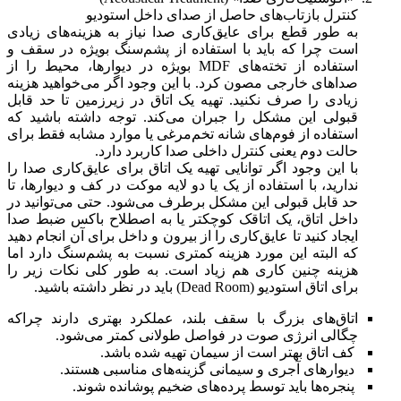
کنترل بازتاب‌های حاصل از صدای داخل استودیو
به طور قطع برای عایق‌کاری صدا نیاز به هزینه‌های زیادی
است چرا که باید با استفاده از پشم‌سنگ بویژه در سقف و
استفاده از تخته‌های MDF بویژه در دیوارها، محیط را از
صداهای خارجی مصون کرد. با این وجود اگر می‌خواهید هزینه
زیادی را صرف نکنید. تهیه یک اتاق در زیرزمین تا حد قابل
قبولی این مشکل را جبران می‌کند. توجه داشته باشید که
استفاده از فوم‌های شانه تخم‌مرغی یا موارد مشابه فقط برای
حالت دوم یعنی کنترل داخلی صدا کاربرد دارد.
با این وجود اگر توانایی تهیه یک اتاق برای عایق‌کاری صدا را
ندارید، با استفاده از یک یا دو لایه موکت در کف و دیوارها، تا
حد قابل قبولی این مشکل برطرف می‌شود. حتی می‌توانید در
داخل اتاق، یک اتاقک کوچکتر یا به اصطلاح باکس ضبط صدا
ایجاد کنید تا عایق‌کاری را از بیرون و داخل برای آن انجام دهید
که البته این مورد هزینه کمتری نسبت به پشم‌سنگ دارد اما
هزینه چنین کاری هم زیاد است. به طور کلی نکات زیر را
برای اتاق استودیو (Dead Room) باید در نظر داشته باشید.
اتاق‌های بزرگ با سقف بلند، عملکرد بهتری دارند چراکه
چگالی انرژی صوت در فواصل طولانی کمتر می‌شود.
کف اتاق بهتر است از سیمان تهیه شده باشد.
دیوارهای آجری و سیمانی گزینه‌های مناسبی هستند.
پنجره‌ها باید توسط پرده‌های ضخیم پوشانده شوند.