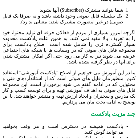
شما بتوانید مشترک (Subscriber) آنها بشوید
یک سلسله فایل صوتی وجود داشته باشد و نه صرفا یک فایل
صوتی( در غیر اینصورت مشترک شدن معنایی ندارد).
اگرچه امروز بسیاری از مردم از فعالان حرفه ای تولید محتوا، خود
را به تعریف بالا مقید نمی کنند. به همین علت پادکست محدوده
بسیار گسترده تری را شامل شده است. اصلاح پادکست برای
مجموعه فایل های صوتی که در وبسایت ها یا شبکه های اجتماعی
عرضه می شوند نیز به کار می رود. حتی اگر امکان مشترک شدن
برای آنها در نظر گرفته نشده باشد.
ما در این آموزش می خواهیم از اصلاح “پادکست آموزشی” استفاده
کنیم. منظورمان فایل های صوتی است که از استانداردهای فنی و
محتوایی که در ادامه گفته می شود برخوردار است. این مجموعه
فایل های صوتی به اهداف آموزشی تهیه و برای توسعه کسب و کار
یک مدرس و سخنران و ایجاد ارزش تهیه و منتشر خواهند شد. با این
توضیح به ادامه بحث مان می پردازیم.
چند مزیت پادکست
پادکست همیشه در دسترس است و هر وقت بخواهید
می‌‌توانید گوش کنید.
هر قسمت از پادکست محدودیت زمانی ندارد. پادکست ۱۰