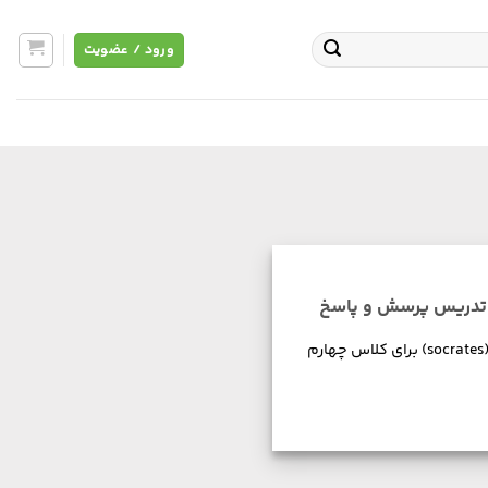
ورود / عضویت
 تدریس پرسش و پاسخ
آنچه در ادامه آمده متن یک گفت و گوی سقراطی(socrates) برای کلاس چهارم