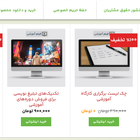
شور حقوق مشتریان
حفظ حریم خصوصی
خرید و دانلود محصو
%100 تخفیف
00
چک‌ لیست برگزاری کارگاه
تکنیک‌های تبلیغ نویسی
آموزشی
برای فروش دوره‌های
آموزشی
قیمت
قیمت
490,000
تومان
0
تومان
900,000
تومان
اصلی:
فعلی:
0 تومان.
490,000 تومان
خرید اینترنتی
خرید اینترنتی
بود.