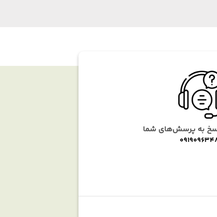
اسخ به پرسش‌های شما
091909634