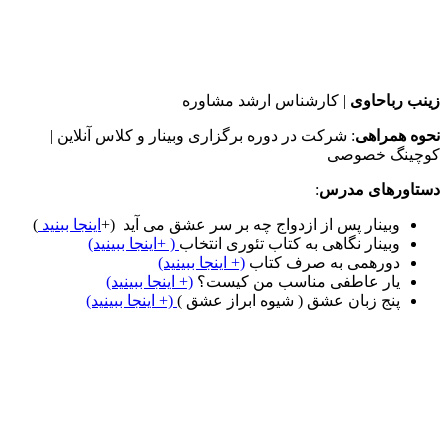
زینب رباحاوی
| کارشناس ارشد مشاوره
نحوه همراهی
: شرکت در دوره برگزاری وبینار و کلاس آنلاین |
کوچینگ خصوصی
دستاورهای مدرس
:
وبینار پس از ازدواج چه بر سر عشق می آید (+
اینجا ببنید
)
وبینار نگاهی به کتاب تئوری انتخاب
( +اینجا ببینید)
دورهمی به صرف کتاب
(+ اینجا ببینید)
یار عاطفی مناسب من کیست؟
(+ اینجا ببینید)
پنج زبان عشق ( شیوه ابراز عشق )
(+ اینجا ببینید)